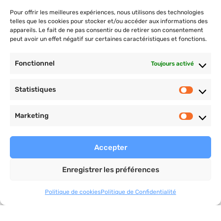
COACHING PRO
Pour offrir les meilleures expériences, nous utilisons des technologies
telles que les cookies pour stocker et/ou accéder aux informations des
Plan nutrition et d’entrainement, objectifs
appareils. Le fait de ne pas consentir ou de retirer son consentement
personnalisés, suivi pro et cours privés.
peut avoir un effet négatif sur certaines caractéristiques et fonctions.
christophervial-coaching.com
Fonctionnel
Toujours activé
Statistiques
Marketing
Payement sécurisé
Accepter
Enregistrer les préférences
Politique de cookies
Politique de Confidentialité
Ce site est protégé par reCAPTCHA et soumis aux
règles
de confidentialité
et aux
conditions d’utilisation
de