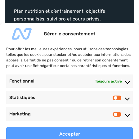
Plan nutrition et d’entrainement, objectifs
personnalisés, suivi pro et cours privés.
christophervial-coaching.com
Gérer le consentement
Pour offrir les meilleures expériences, nous utilisons des technologies
telles que les cookies pour stocker et/ou accéder aux informations des
appareils. Le fait de ne pas consentir ou de retirer son consentement
peut avoir un effet négatif sur certaines caractéristiques et fonctions.
Payement sécurisé
Fonctionnel
Toujours activé
Statistiques
Marketing
Ce site est protégé par reCAPTCHA et soumis aux
règles
de confidentialité
et aux
conditions d’utilisation
de
Accepter
Google.