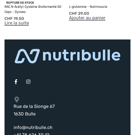
Composition L-Tyrosine :
RUPTURE DE STOCK
NAC N-Acétyl-Cystéine Biofermenté 60
L-glutamine – Nutrimuscle
Caps – Dynveo
CHF
29.00
Ajouter au panier
Par serving (1 Caps) : L-Tyrosine 500mg
CHF
19.00
Lire la suite
Les indications concernant la composition de nos produits
sont continuellement actualisées. Merci de noter que
seules les indications inscrites sur l’emballage font autorité.
Rue de la Sionge 67
1630 Bulle
info@nutribulle.ch