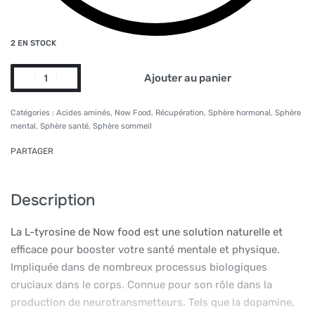
2 EN STOCK
Ajouter au panier
Alternative:
Catégories :
Acides aminés
,
Now Food
,
Récupération
,
Sphère hormonal
,
Sphère
mental
,
Sphère santé
,
Sphère sommeil
PARTAGER
Description
La L-tyrosine de Now food est une solution naturelle et
efficace pour booster votre santé mentale et physique.
Impliquée dans de nombreux processus biologiques
cruciaux dans le corps. Connue pour son rôle dans la
production de neurotransmetteurs. Tels que la dopamine,