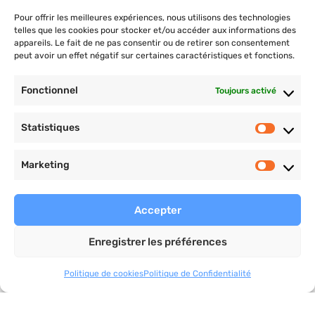
COACHING PRO
Pour offrir les meilleures expériences, nous utilisons des technologies
telles que les cookies pour stocker et/ou accéder aux informations des
Plan nutrition et d’entrainement, objectifs
appareils. Le fait de ne pas consentir ou de retirer son consentement
personnalisés, suivi pro et cours privés.
peut avoir un effet négatif sur certaines caractéristiques et fonctions.
christophervial-coaching.com
Fonctionnel
Toujours activé
Statistiques
Marketing
Payement sécurisé
Accepter
Enregistrer les préférences
Politique de cookies
Politique de Confidentialité
Ce site est protégé par reCAPTCHA et soumis aux
règles
de confidentialité
et aux
conditions d’utilisation
de