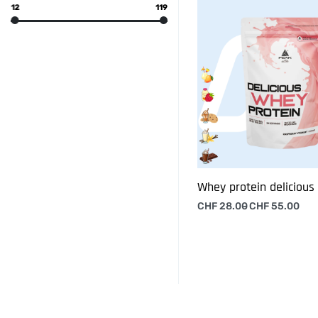
12
119
Whey protein delicious
CHF
28.00
CHF
55.00
Choix des options