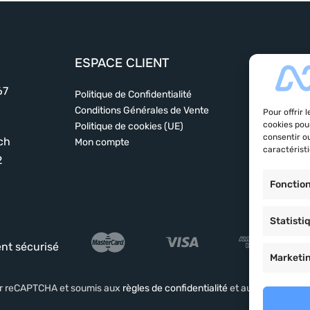
ESPACE CLIENT
MENU
67
Politique de Confidentialité
Alimentatio
Conditions Générales de Vente
Nutrition sp
Pour offrir 
cookies pou
Politique de cookies (UE)
Sphère san
consentir o
ch
Mon compte
Marques
caractéristi
A propos du
2
Contact
Fonctio
Statisti
nt sécurisé
Marketi
par reCAPTCHA et soumis aux
règles de confidentialité
et aux
conditions d