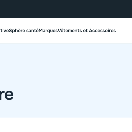
rtive
Sphère santé
Marques
Vêtements et Accessoires
re