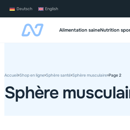
Deutsch
English
Alimentation saine
Nutrition spo
Accueil
›
Shop en ligne
›
Sphère santé
›
Sphère musculaire
›
Page 2
Sphère musculai