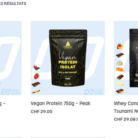
22 RÉSULTATS
g –
Vegan Protein 750g – Peak
Whey Conc
Tsunami Nu
CHF
29.00
Choix des options
CHF
29.00
Choix des