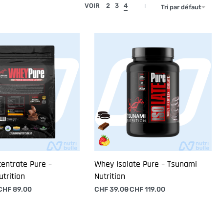
VOIR
2
3
4
Tri par défaut
entrate Pure –
Whey Isolate Pure – Tsunami
trition
Nutrition
CHF
89.00
CHF
39.00
CHF
119.00
 options
Choix des options