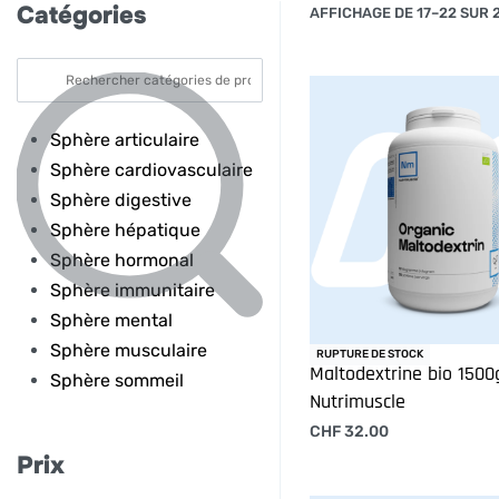
Catégories
AFFICHAGE DE 17–22 SUR 
Sphère articulaire
Sphère cardiovasculaire
Sphère digestive
Sphère hépatique
Sphère hormonal
Sphère immunitaire
Sphère mental
Sphère musculaire
RUPTURE DE STOCK
Maltodextrine bio 1500
Sphère sommeil
Nutrimuscle
CHF
32.00
Lire la suite
Prix