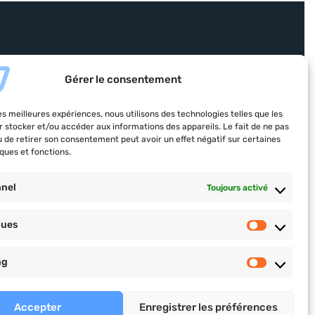
COACHING PRO
Gérer le consentement
n saine
Plan nutrition et
ortive
les meilleures expériences, nous utilisons des technologies telles que les
d’entrainement, objectifs
r stocker et/ou accéder aux informations des appareils. Le fait de ne pas
té
personnalisés, suivi pro et
u de retirer son consentement peut avoir un effet négatif sur certaines
ques et fonctions.
cours privés.
 centre
christophervial-coaching.com
nnel
Toujours activé
ques
ng
’utilisation
de Google.
Accepter
Enregistrer les préférences