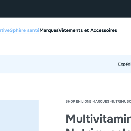
rtive
Sphère santé
Marques
Vêtements et Accessoires
Expédition rapide en moins de 48h.
SHOP EN LIGNE
›
MARQUES
›
NUTRIMUSC
Multivitami