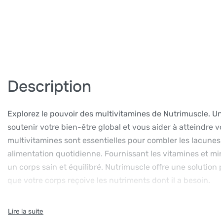
Description
Explorez le pouvoir des multivitamines de Nutrimuscle. 
soutenir votre bien-être global et vous aider à atteindre v
multivitamines sont essentielles pour combler les lacunes
alimentation quotidienne. Fournissant les vitamines et m
un corps sain et équilibré. Nutrimuscle offre une solution 
que votre corps reçoive les nutriments dont il a besoin.
Formulées spécialement, les multivitamine de Nutrimuscl
corps. Fournissant un large éventail de vitamines essentiel