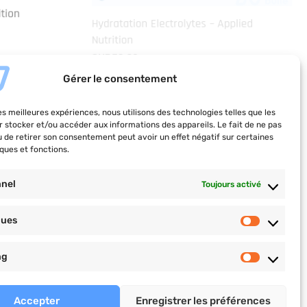
Nutrition
CHF
32.00
Choix des options
Gérer le consentement
les meilleures expériences, nous utilisons des technologies telles que les
r stocker et/ou accéder aux informations des appareils. Le fait de ne pas
COACHING PRO
u de retirer son consentement peut avoir un effet négatif sur certaines
ques et fonctions.
n saine
Plan nutrition et
ortive
nnel
Toujours activé
d’entrainement, objectifs
té
personnalisés, suivi pro et
ques
cours privés.
 centre
christophervial-coaching.com
ng
Accepter
Enregistrer les préférences