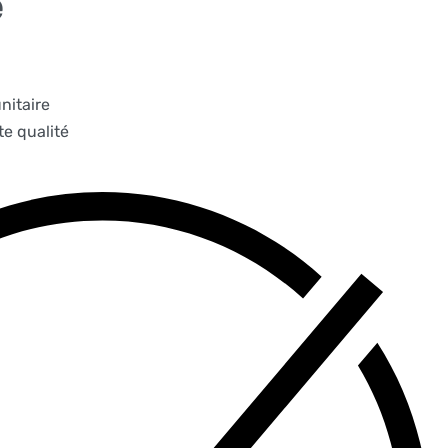
e
nitaire
e qualité