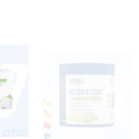
ition
Hydratation Electrolytes – Applied