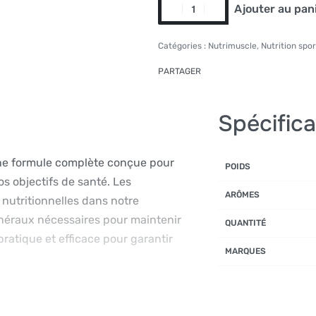
Ajouter au pan
Alternative:
Catégories :
Nutrimuscle
,
Nutrition spor
PARTAGER
Spécifica
Une formule complète conçue pour
POIDS
os objectifs de santé. Les
ARÔMES
 nutritionnelles dans notre
inéraux nécessaires pour maintenir
QUANTITÉ
pratique et efficace pour garantir
MARQUES
e répondent aux besoins de votre
les, y compris les vitamines A, C, D,