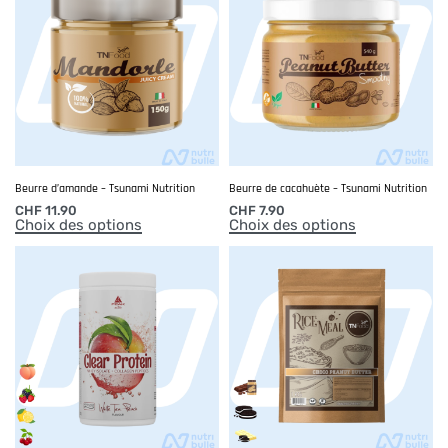
Beurre d’amande – Tsunami Nutrition
Beurre de cacahuète – Tsunami Nutrition
CHF
11.90
CHF
7.90
Choix des options
Choix des options