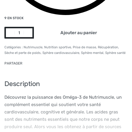
9 EN STOCK
Ajouter au panier
Alternative:
Catégories :
Nutrimuscle
,
Nutrition sportive
,
Prise de masse
,
Récupération
,
Sèche et perte de poids
,
Sphère cardiovasculaire
,
Sphère mental
,
Sphère santé
PARTAGER
Description
Découvrez la puissance des Oméga-3 de Nutrimuscle, un
complément essentiel qui soutient votre santé
cardiovasculaire, cognitive et générale. Les acides gras
sont des nutriments essentiels que notre corps ne peut
produire seul. Alors vous les obtenez à partir de sources