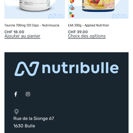
principal.
Ne convient pas aux enfants, ni aux femmes enceintes.
Taurine 700mg 120 Caps – Nutrimuscle
EAA 390g – Applied Nutrition
Ne pas dépasser la recommandation journalière
CHF
18.00
CHF
39.00
Ajouter au panier
Choix des options
Composition Oméga 3 :
Par serving (2 Caps) : Huile de poisson 2000mg ( dont EPA
760 mg, dont DHA 380 mg.)
Huile de poissons sauvages des mers froides EPAX®
(antioxydant : extrait riche en tocophérols), agent
d’enrobage : capsule molle transparente (gélatine de bœuf,
humectant : glycérine, eau)
Les indications concernant la composition de nos produits
sont continuellement actualisées. Merci de noter que
Rue de la Sionge 67
seules les indications inscrites sur l’emballage font autorité.
1630 Bulle