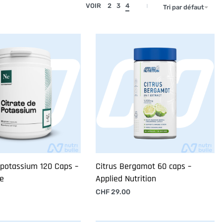
VOIR
2
3
4
Tri par défaut
 potassium 120 Caps –
Citrus Bergamot 60 caps –
le
Applied Nutrition
CHF
29.00
 panier
Ajouter au panier