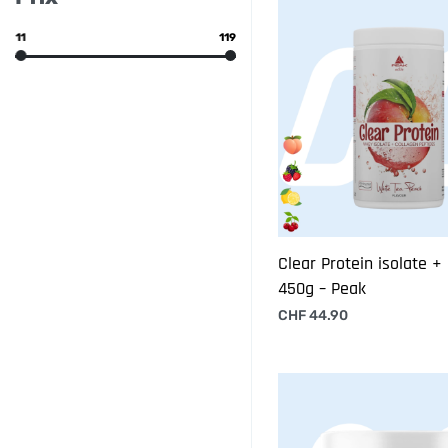
11
119
Clear Protein isolate +
450g – Peak
CHF
44.90
Choix des options