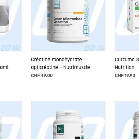
Créatine monohydrate
Curcuma 3
nami
opticréatine – Nutrimuscle
Nutrition
CHF
49.00
CHF
19.90
Ajouter au panier
Ajouter au