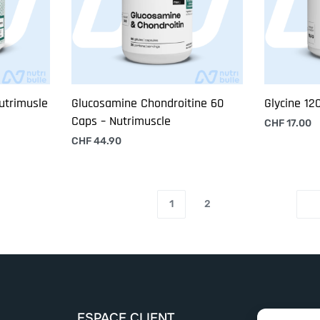
Nutrimusle
Glucosamine Chondroitine 60
Glycine 12
Caps – Nutrimuscle
CHF
17.00
Ajouter au
CHF
44.90
Ajouter au panier
1
2
ESPACE CLIENT
MENU