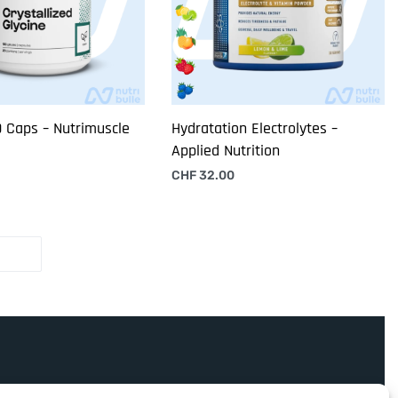
0 Caps – Nutrimuscle
Hydratation Electrolytes –
Applied Nutrition
 panier
CHF
32.00
Choix des options
COACHING PRO