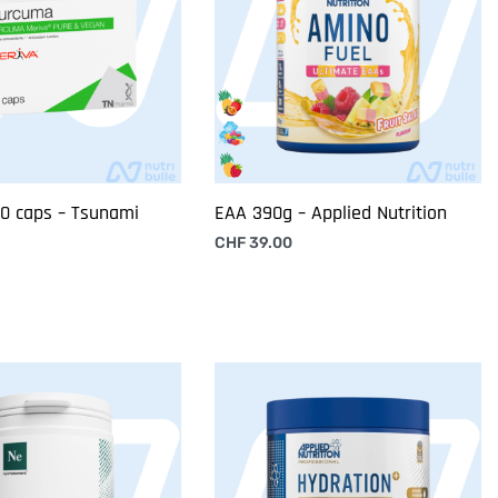
0 caps – Tsunami
EAA 390g – Applied Nutrition
CHF
39.00
Choix des options
 panier