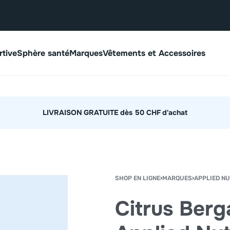
rtive
Sphère santé
Marques
Vêtements et Accessoires
Expédition rapide en moins de 48h.
SHOP EN LIGNE
›
MARQUES
›
APPLIED NU
Citrus Ber