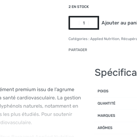
2 EN STOCK
Ajouter au pan
Alternative:
Catégories :
Applied Nutrition
,
Récupéra
PARTAGER
Spécifica
lément premium issu de l’agrume
POIDS
 santé cardiovasculaire. La gestion
QUANTITÉ
 polyphénols naturels, notamment en
 les plus étudiés. Pour soutenir
MARQUES
rdiovasculaire.
ARÔMES
itrus Bergamot Applied Nutrition