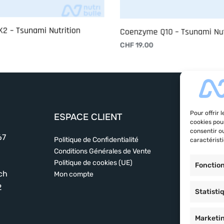
K2 – Tsunami Nutrition
Coenzyme Q10 – Tsunami Nut
efficacité. Sans additifs inutiles et
CHF
19.00
des résultats durables.
anier
Ajouter au panier
rgamot Applied Nutrition peut être
’un entraînement régulier pour
Pour offrir 
ESPACE CLIENT
MENU
 votre cœur. Optimisez votre
cookies pou
consentir o
 naturelle.
67
Politique de Confidentialité
Alimentatio
caractéristi
Conditions Générales de Vente
Nutrition sp
Politique de cookies (UE)
Sphère san
Fonctio
ch
Mon compte
Marques
A propos du
2
Statisti
Contact
Marketi