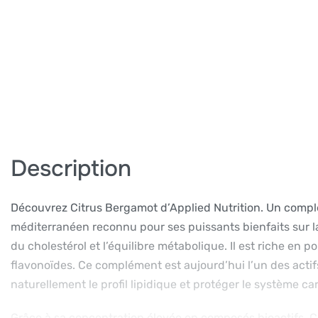
Description
Découvrez Citrus Bergamot d’Applied Nutrition. Un comp
méditerranéen reconnu pour ses puissants bienfaits sur la
du cholestérol et l’équilibre métabolique. Il est riche en
flavonoïdes. Ce complément est aujourd’hui l’un des actifs
naturellement le profil lipidique et protéger le système ca
Grâce à sa concentration élevée en composés bioactifs, C