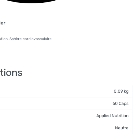
ier
tion
,
Sphère cardiovasculaire
tions
0.09 kg
60 Caps
Applied Nutrition
Neutre