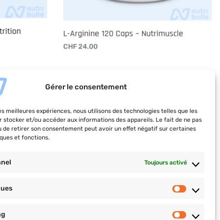
rition
L-Arginine 120 Caps – Nutrimuscle
CHF
24.00
Ajouter au panier
Gérer le consentement
les meilleures expériences, nous utilisons des technologies telles que les
COACHING PRO
r stocker et/ou accéder aux informations des appareils. Le fait de ne pas
u de retirer son consentement peut avoir un effet négatif sur certaines
n saine
Plan nutrition et
ques et fonctions.
ortive
d’entrainement, objectifs
té
nnel
Toujours activé
personnalisés, suivi pro et
cours privés.
 centre
ques
christophervial-coaching.com
ng