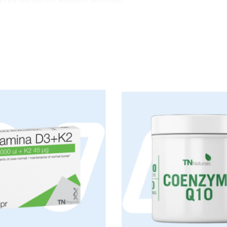
rsonne soucieuse de sa santé. Ce
une bonne santé cardiovasculaire
e et des lipides. Ce qui en fait un
ecomposition corporelle ou pour