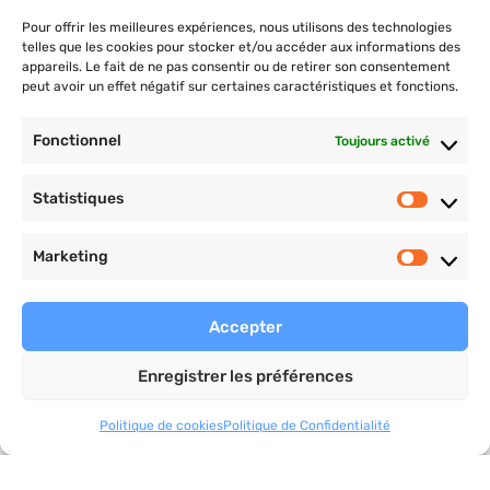
COACHING PRO
Pour offrir les meilleures expériences, nous utilisons des technologies
telles que les cookies pour stocker et/ou accéder aux informations des
Plan nutrition et d’entrainement, objectifs
appareils. Le fait de ne pas consentir ou de retirer son consentement
personnalisés, suivi pro et cours privés.
peut avoir un effet négatif sur certaines caractéristiques et fonctions.
christophervial-coaching.com
Fonctionnel
Toujours activé
Statistiques
Marketing
Payement sécurisé
Accepter
Enregistrer les préférences
Politique de cookies
Politique de Confidentialité
Ce site est protégé par reCAPTCHA et soumis aux
règles
de confidentialité
et aux
conditions d’utilisation
de